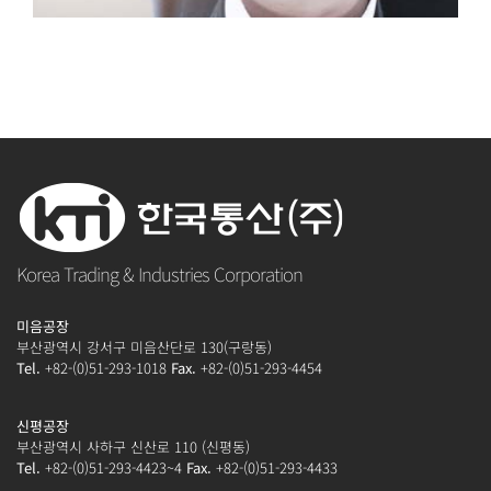
비철금속업계 소재산
업의 선진기업
최초,
광폭판재 2,000폭 생산
최대,
폭 2,000 / 길이 6,000
최고,
Korea Trading & Industries Corporation
판매 매출 1위
미음공장
부산광역시 강서구 미음산단로 130(구랑동)
Tel.
+82-(0)51-293-1018
Fax.
+82-(0)51-293-4454
신평공장
부산광역시 사하구 신산로 110 (신평동)
Tel.
+82-(0)51-293-4423~4
Fax.
+82-(0)51-293-4433