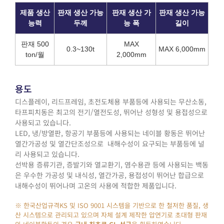
제품 생산
판재 생산 가능
판재 생산 가
판재 생산 가능
능력
두께
능 폭
길이
판재 500
MAX
0.3~130t
MAX 6,000mm
ton/월
2,000mm
용도
디스플레이, 리드프레임, 초전도체용 부품등에 사용되는 무산소동,
타프피치동은 최고의 전기/열전도성, 뛰어난 성형성 및 용접성으로
사용되고 있습니다.
LED, 냉/방열판, 항공기 부품등에 사용되는 네이블 황동은 뛰어난
열간가공성 및 열간단조성으로 내해수성이 요구되는 부품등에 널
리 사용되고 있습니다.
선박용 증류기관, 증발기와 열교환기, 염수용관 등에 사용되는 백동
은 우수한 가공성 및 내식성, 열간가공, 용접성이 뛰어난 합급으로
내해수성이 뛰어나며 고온의 사용에 적합한 제품입니다.
※ 한국산업규격KS 및 ISO 9001 시스템을 기반으로 한 철저한 품질, 생
산 시스템으로 관리되고 있으며 자체 설계 제작한 압연기로 초대형 판재