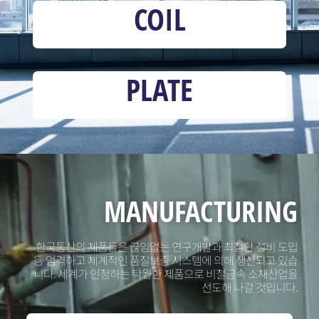
COIL
BEST
TECHNOLOGY
PLATE
With the world's best
technology,
We prepare for a successful
tomorrow with customers.
MANUFACTURING
한국통산의 제품들은 끊임없는 연구개발과 최첨단 설비 도입
등 엄격하고 체계적인 품질보증 시스템에 의해 생산되고 있습
니다. 세계가 인정하는 탁월한 제품으로 비철금속 소재산업을
선도해 나갈 것입니다.