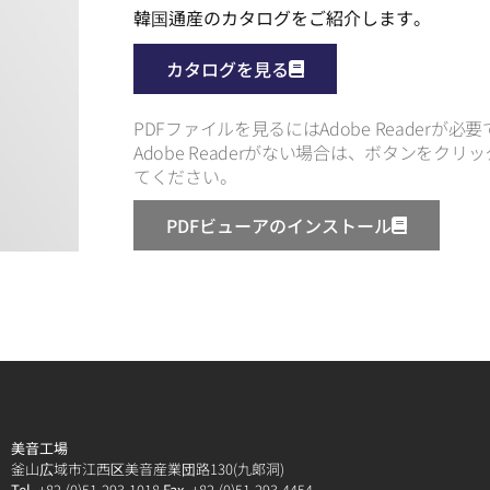
韓国通産のカタログをご紹介します。
カタログを見る
PDFファイルを見るにはAdobe Readerが必
Adobe Readerがない場合は、ボタンをク
てください。
PDFビューアのインストール
美音工場
釜山広域市江西区美音産業団路130(九郞洞)
Tel.
+82-(0)51-293-1018
Fax.
+82-(0)51-293-4454